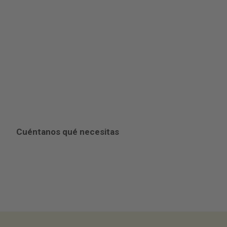
inolvidable
Somos Gastrofira, el departamento de
catering y eventos de Fira Barcelona. Dinos
qué tienes en mente y deja que te
sorprendamos al transformar tu concepto en
realidad.
Cuéntanos qué necesitas