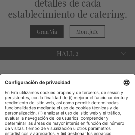
detalles de cada
establecimiento de catering.​
Gran Via
Montjuïc
HALL 2
GRAN VÍA
Hall 2