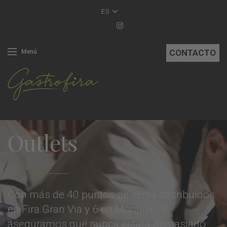
ES
CONTACTO
Menú
Outlets
Con más de 40 puntos de venta distribuidos
en Fira Gran Via y 6 en Montjuic, le
aseguramos que nunca estará demasiado