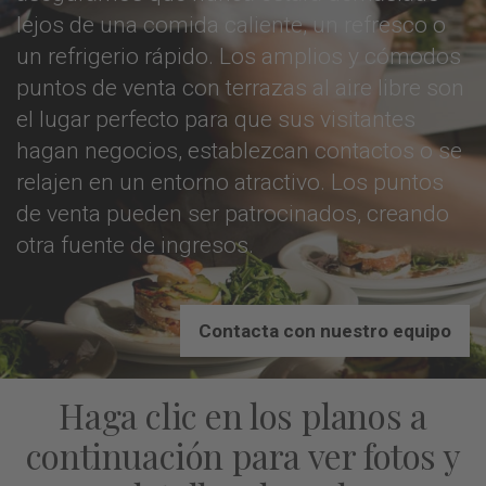
lejos de una comida caliente, un refresco o
un refrigerio rápido. Los amplios y cómodos
puntos de venta con terrazas al aire libre son
el lugar perfecto para que sus visitantes
hagan negocios, establezcan contactos o se
relajen en un entorno atractivo. Los puntos
de venta pueden ser patrocinados, creando
otra fuente de ingresos.
Contacta con nuestro equipo
Haga clic en los planos a
continuación para ver fotos y