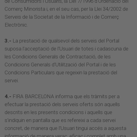
de Consumidors i Usuaris, la Llei 7/1996 d'Ordenació del
Comerç Minorista i, en el seu cas, per la Llei 34/2002 de
Serveis de la Societat de la Informació i de Comerç
Electrònic.
3.-
La prestació de qualsevol dels serveis del Portal
suposa l'acceptació de l'Usuari de totes i cadascuna de
les Condicions Generals de Contractació, de les
Condicions Generals d'Utilització del Portal i de les
Condicions Particulars que regeixin la prestació del
servei.
4.-
FIRA BARCELONA informa que els tràmits per a
efectuar la prestació dels serveis oferts són aquells
descrits en les presents condicions i aquells que
s'indiquin en pantalla que es refereixi a cada servei
concret, de manera que l'Usuari tingui accés a aquesta
informació de manera veraç, eficaç i complet amb una