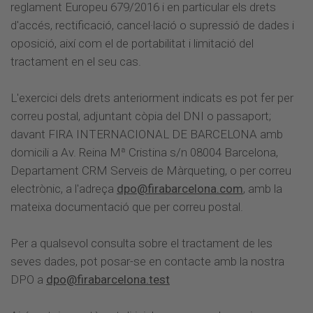
reglament Europeu 679/2016 i en particular els drets
d'accés, rectificació, cancel·lació o supressió de dades i
oposició, així com el de portabilitat i limitació del
tractament en el seu cas.
L'exercici dels drets anteriorment indicats es pot fer per
correu postal, adjuntant còpia del DNI o passaport;
davant FIRA INTERNACIONAL DE BARCELONA amb
domicili a Av. Reina Mª Cristina s/n 08004 Barcelona,
Departament CRM Serveis de Màrqueting, o per correu
electrònic, a l'adreça
dpo@firabarcelona.com
, amb la
mateixa documentació que per correu postal.
Per a qualsevol consulta sobre el tractament de les
seves dades, pot posar-se en contacte amb la nostra
DPO a
dpo@firabarcelona.test