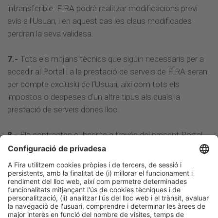
intransferible. FIRA podrà realitzar modificacions previ
avís a l'Usuari, i en aquest cas les claus modificades
perdran la seva validesa.
7.-
Tots els mitjans tècnics que siguin necessaris per a
accedir al Portal i a la prestació de serveis de FIRA seran
per compte exclusiu de l'Usuari, així com tots els
impostos o despeses d'un altre tipus als quals la
prestació de serveis donés lloc.
8.-
Els contractes subscrits a través del present Portal
es regiran per la legislació espanyola, que serà aplicable
en el no recollit en les presents condicions en matèria
d'interpretació, validesa i execució.
No obstant això, per als casos en els quals la normativa
prevegi la possibilitat a les parts de sotmetre's a un fur, la