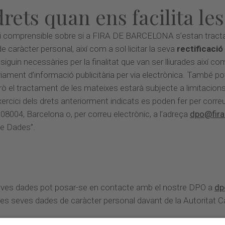
drets quan ens facilita le
 i comprensible sobre si a FIRA DE BARCELONA s’estan tract
 caràcter personal, així com a sol·licitar la seva
rectificació
siguin necessàries per la finalitat que van ser lliurades així c
iament d’informació publicitària per via electrònica. També pot 
el tractament de les mateixes estarà subjecte a limitacions. 
’exercici dels drets anteriorment indicats es poden fer per 
8004, Barcelona o, per correu electrònic, a l’adreça
dpo@fira
de Dades”.
 seves dades pot posar-se en contacte amb el nostre DPO a
dp
les seves dades de caràcter personal davant de la Autoritat 