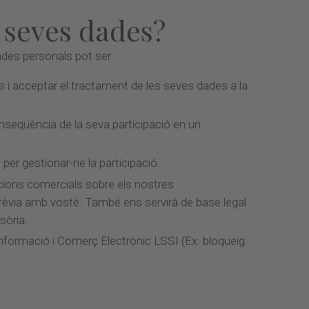
s seves dades?
ades personals pot ser:
s i acceptar el tractament de les seves dades a la
nseqüència de la seva participació en un
er gestionar-ne la participació.
cions comercials sobre els nostres
prèvia amb vostè. També ens servirà de base legal
sòria.
 Informació i Comerç Electrònic LSSI (Ex: bloqueig