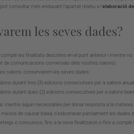
pot consultar més endavant l’apartat relatiu a l’
elaboració de
varem les seves dades?
omplir les finalitats descrites en el punt anterior i mentre no e
ent de comunicacions comercials dels nostres salons).
stres salons, conservarem les seves dades:
salons durant tres (3) edicions consecutives per a salons anual
salons durant dues (2) edicions consecutives per a salons bianua
ta: mentre siguin necessàries per donar resposta a la mateixa.
(3) mesos de causar baixa, s’esborraran parcialment les dades de
orteigs o concursos, fins a la seva finalització o fins a compl