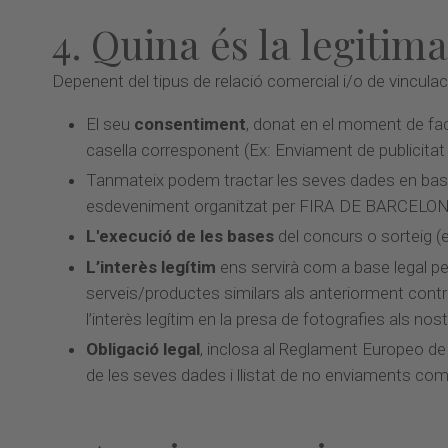
4. Quina és la legitim
Depenent del tipus de relació comercial i/o de vincula
El seu
consentiment
, donat en el moment de fac
casella corresponent (Ex: Enviament de publicitat
Tanmateix podem tractar les seves dades en bas
esdeveniment organitzat per FIRA DE BARCELONA (
L'execució de les bases
del concurs o sorteig (
L’interès legítim
ens servirà com a base legal p
serveis/productes similars als anteriorment contr
l’interès legítim en la presa de fotografies als n
Obligació legal
, inclosa al Reglament Europeo de 
de les seves dades i llistat de no enviaments come