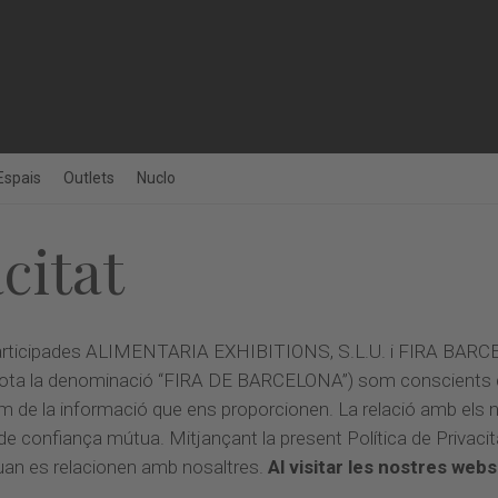
Espais
Outlets
Nuclo
citat
participades ALIMENTARIA EXHIBITIONS, S.L.U. i FIRA 
sota la denominació “FIRA DE BARCELONA”) som conscients de
m de la informació que ens proporcionen. La relació amb els nos
 i de confiança mútua. Mitjançant la present Política de Privaci
uan es relacionen amb nosaltres.
Al visitar les nostres web