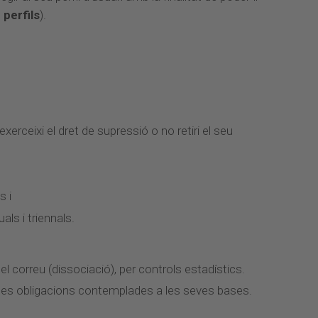
 perfils
).
xerceixi el dret de supressió o no retiri el seu
s i
ls i triennals.
l correu (dissociació), per controls estadístics.
ir les obligacions contemplades a les seves bases.