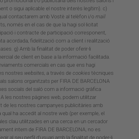
ó promocional i/o publicitària dels nostres salons i
 o sigui aplicable el nostre interès legítim). c)
 qual contactarem amb Vostè al telèfon i/o
mail
s, només en el cas de que la hagi sol·licitat
icipació i contracte de participació corresponent,
acordada, fidelització com a client i realització
ses. g) Amb la finalitat de poder oferir-li
rcial de client en base a la informació facilitada.
enviaments comercials en cas que ens hagi
les nostres
websites
, a través de
cookies
tècniques
als als salons organitzats per FIRA DE BARCELONA
xes socials del saló com a informació gràfica
 A les nostres pàgines web, podem utilitzar
nt de les nostres campanyes publicitàries amb
 qual ha accedit al nostre web (per exemple, el
raules clau utilitzades en una cerca en un cercador
usivament intern de FIRA DE BARCELONA, no es
al seu perfil d’usuari amb la finalitat de poder-li