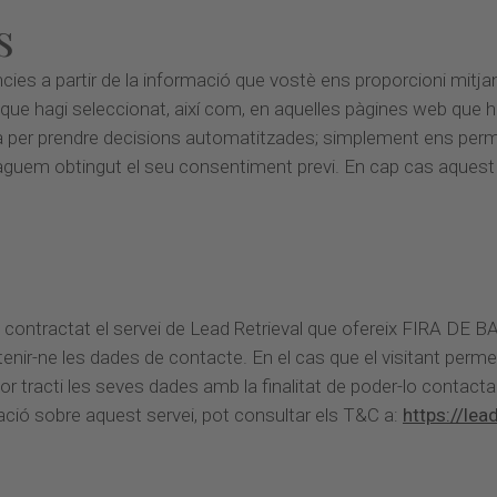
s
cies a partir de la informació que vostè ens proporcioni mitja
es que hagi seleccionat, així com, en aquelles pàgines web que
rà per prendre decisions automatitzades; simplement ens perme
guem obtingut el seu consentiment previ. En cap cas aquest perf
n contractat el servei de Lead Retrieval que ofereix FIRA DE 
btenir-ne les dades de contacte. En el cas que el visitant perme
or tracti les seves dades amb la finalitat de poder-lo contactar 
ció sobre aquest servei, pot consultar els T&C a:
https://lea