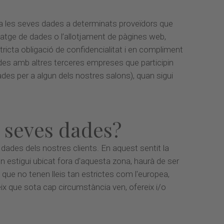
a les seves dades a determinats proveïdors que
tge de dades o l’allotjament de pàgines web,
ricta obligació de confidencialitat i en compliment
ades amb altres terceres empreses que participin
des per a algun dels nostres salons), quan sigui
s seves dades?
 dades dels nostres clients. En aquest sentit la
n estigui ubicat fora d'aquesta zona, haurà de ser
 que no tenen lleis tan estrictes com l'europea,
ix que sota cap circumstància ven, ofereix i/o