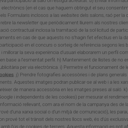
a participació al saló on estigui acreditat. b) Enviar informaci
 electrònics (en el cas que haguem obtingut el seu consentiment
dels Formularis inclosos a las
websites
dels salons, raó per la
 rebre la
newsletter
que periòdicament lliurem als nostres client
ació contractual inclosa la tramitació de la sol·licitud de part
ents en cas de que aquests no s’hagin fet efectius en la data 
participació en el concurs o sorteig de referència segons les ba
millorar la seva experiència d’usuari elaborarem un perfil come
n base a l’esmentat perfil. h) Manteniment de llistes de no 
icitària per via electrònica. i) Permetre el funcionament de 
cookies
. j) Prendre fotografies accessòries i de plans gener
ents. Aquestes imatges podran publicar-se al web i a les xar
arèixer de manera accessòria en les imatges preses al saló. k)
 Google i independents de les cookies) per mesurar el rendime
 informació rellevant, com ara el nom de la campanya des de la
(si prové d’una xarxa social o d’un mitjà de comunicació), les pa
’on prové tot el trànsit dels nostres llocs web, és d’ús excl
b l’ús de cookies de tercers. Aquesta informació es pot afegir 