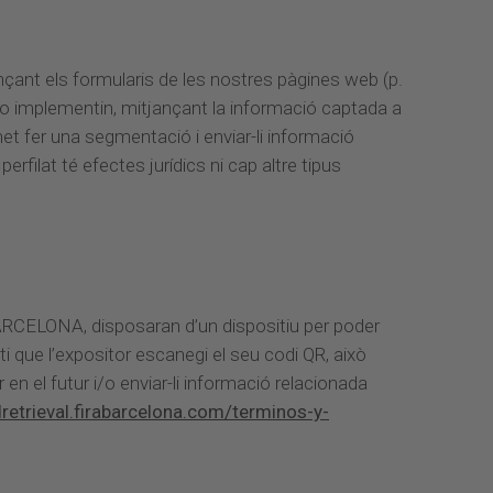
nçant els formularis de les nostres pàgines web (p.
 ho implementin, mitjançant la informació captada a
t fer una segmentació i enviar-li informació
ilat té efectes jurídics ni cap altre tipus
BARCELONA, disposaran d’un dispositiu per poder
ti que l’expositor escanegi el seu codi QR, això
en el futur i/o enviar-li informació relacionada
dretrieval.firabarcelona.com/terminos-y-