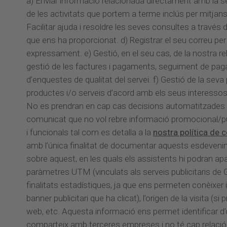
a) Enviar informació relacionada directament amb la sev
de les activitats que portem a terme inclús per mitjans
Facilitar ajuda i resoldre les seves consultes a través 
que ens ha proporcionat. d) Registrar el seu correu per
expressament. e) Gestió, en el seu cas, de la nostra rel
gestió de les factures i pagaments, seguiment de pagam
d’enquestes de qualitat del servei. f) Gestió de la seva 
productes i/o serveis d’acord amb els seus interessos i 
No es prendran en cap cas decisions automatitzades e
comunicat que no vol rebre informació promocional/publ
i funcionals tal com es detalla a la
nostra política de 
amb l’única finalitat de documentar aquests esdevenim
sobre aquest, en les quals els assistents hi podran ap
paràmetres UTM (vinculats als serveis publicitaris de
finalitats estadístiques, ja que ens permeten conèixer
banner publicitari que ha clicat), l’origen de la visita 
web, etc. Aquesta informació ens permet identificar d
comparteix amb terceres empreses i no té cap relació am