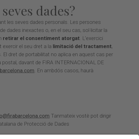
s seves dades?
ant les seves dades personals. Les persones
de dades inexactes o, en el seu cas, sol·licitar la
om
retirar el consentiment atorgat
. L’exercici
exercir el seu dret a la
limitació del tractament
,
El dret de portabilitat no aplica en aquest cas per
correu postal, davant de FIRA INTERNACIONAL DE
barcelona.com
. En ambdós casos, haurà
o@firabarcelona.com
Tanmateix vostè pot dirigir
Catalana de Protecció de Dades