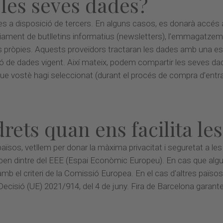
les seves dades?
s a disposició de tercers. En alguns casos, es donarà accés 
ment de butlletins informatius (newsletters), l’emmagatzema
ts pròpies. Aquests proveïdors tractaran les dades amb una est
ció de dades vigent. Així mateix, podem compartir les seves d
ue vostè hagi seleccionat (durant el procés de compra d’entra
drets quan ens facilita le
ïsos, vetllem per donar la màxima privacitat i seguretat a les
oben dintre del EEE (Espai Econòmic Europeu). En cas que algu
b el criteri de la Comissió Europea. En el cas d'altres països
ecisió (UE) 2021/914, del 4 de juny. Fira de Barcelona garante