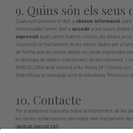
9. Quins són els seus 
Qualsevol persona té dret a
obtenir informació
clara
interessades tenen dret a
accedir
a les seves dades de
supressió
quan, entre d’altres motius, les dades ja no 
d’oposició al tractament de les seves dades per a l’env
de forma que les seves dades no seran suprimides però 
la tipologia de dades i tractament de les mateixes. L
BARCELONA amb domicili a Av. Reina Mª Cristina s/n, 0
d’identificar el missatge amb la referència “Protecció 
10. Contacte
Per a qualsevol consulta sobre el tractament de les
les seves reclamacions derivades dels tractament de 
(
apdcat.gencat.cat
).