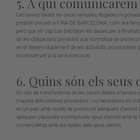
5. A qui comunicarem 
Les seves dades no seran venudes, llogades ni posade
presten serveis a FIRA DE BARCELONA, com ara l’envia
però que en cap cas tractaran les dades per a finalita
de les obligacions previstes a la normativa de protec
en el desenvolupament de les activitats accessòries q
necessari per a la seva execució.
6. Quins són els seus 
En cas de transferència de les seves dades a tercers pa
majoria dels nostres proveïdors i col·laboradors es tr
en un país amb nivells de protecció adequats d'acord am
apliquem clàusules contractuals tipus d'acord amb la D
comercialitza amb les dades dels seus clients.