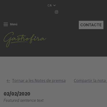
CA
CONTACTE
Menú
Tornar a les Notes de premsa
Compartir la nota
02/02/2020
Featured sentence text