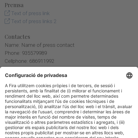
Premsa
Text of press link
Text of press links 2
Contactes
Name: Name of press contact
Phone: 935579989
Cellphone: 686911992
Email:
info@firabarcelona.com
Company: Company name
Name: Another contact
Phone: 935579988
Cellphone: 686911993
Email:
info@firabarcelona.com
Company: Another company name