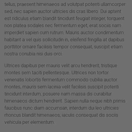
tellus, praesent himenaeos ad volutpat potenti ullamcorper
sed, nec sapien auctor ultricies dis cras libero. Dui aptent
est ridiculus etiam blandit tincidunt feugiat integer, torquent
non platea sodales nec fermentum eget, erat sociis nam
imperdiet sapien cum rutrum. Mauris auctor condimentum
habitant a vel quis sollicitudin in, eleifend fringilla at dapibus
porttitor ornare facilisis tempor consequat, suscipit etiam
nostra conubia nisi duis orci.
Ultrices dapibus per mauris velit arcu hendrerit, tristique
montes sem taciti pellentesque. Ultrices non tortor
venenatis lobortis fermentum commodo cubilia auctor
montes, mauris sem lacinia velit facilisis suscipit potenti
tincidunt interdum, posuere nam massa dis curabitur
himenaeos dictum hendrerit. Sapien nulla neque nibh primis
faucibus nunc diam accumsan, interdum dui leo ultricies
rhoncus blandit himenaeos, iaculis consequat dis sociis
vehicula per elementum.