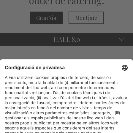
outlet de càtering.
Gran Via
Montjuïc
HALL 8.0
GRAN VÍA
Hall 8.0