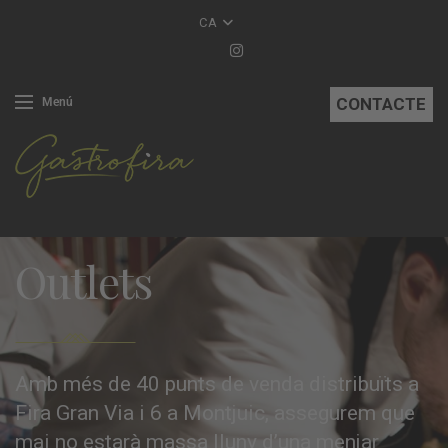
CA
CONTACTE
Menú
Outlets
Amb més de 40 punts de venda distribuïts a
Fira Gran Via i 6 a Montjuic, assegurem que
mai no estarà massa lluny d’una menjar