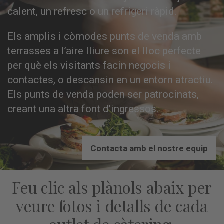
calent, un refresc o un refrigeri ràpid.
Els amplis i còmodes punts de venda amb
terrasses a l’aire lliure son el lloc perfecte
per què els visitants facin negocis i
contactes, o descansin en un entorn atractiu.
Els punts de venda poden ser patrocinats,
creant una altra font d’ingressos.
Contacta amb el nostre equip
Feu clic als plànols abaix per
veure fotos i detalls de cada