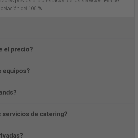
rables previos a la prestación de los servicios, Fira de
celación del 100 %.
 el precio?
de equipos?
tands?
 servicios de catering?
rivadas?